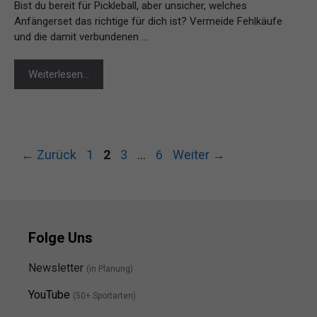
Bist du bereit für Pickleball, aber unsicher, welches
Anfängerset das richtige für dich ist? Vermeide Fehlkäufe
und die damit verbundenen …
Weiterlesen…
Seite
Seite
Seite
Seite
←
Zurück
1
2
3
…
6
Weiter
→
Folge Uns
Newsletter
(in Planung)
YouTube
(50+ Sportarten)