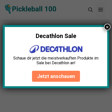
Zum
Men
Inhalt
springen
×
Startseite
»
Autor Alina Sommer
»
Seite 2
Decathlon Sale
Schaue dir jetzt die meistverkauften Produkte im
Sale bei Decathlon an!
Jetzt anschauen