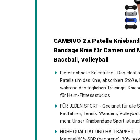
CAMBIVO 2 x Patella Knieband
Bandage Knie für Damen und M
Baseball, Volleyball
Bietet schnelle Kniestütze - Das elast
Patella um das Knie, absorbiert Stöße,
während des täglichen Trainings. Knie
für Heim-Fitnessstudios
FÜR JEDEN SPORT - Geeignet für alle Spo
Radfahren, Tennis, Wandern, Volleyball, 
mehr. Unser Kniebandage Sport ist au
HOHE QUALITÄT UND HALTBARKEIT - Di
Material(60% SBR (neoprene), 30% poly