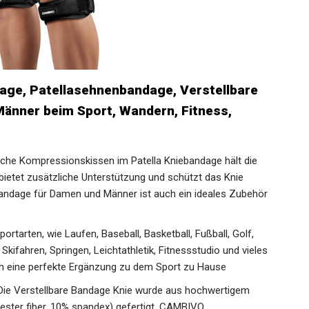
age, Patellasehnenbandage, Verstellbare
änner beim Sport, Wandern, Fitness,
ische Kompressionskissen im Patella Kniebandage hält die
 bietet zusätzliche Unterstützung und schützt das Knie
bandage für Damen und Männer ist auch ein ideales Zubehör
rtarten, wie Laufen, Baseball, Basketball, Fußball, Golf,
Skifahren, Springen, Leichtathletik, Fitnessstudio und vieles
ch eine perfekte Ergänzung zu dem Sport zu Hause
e Verstellbare Bandage Knie wurde aus hochwertigem
ester fiber, 10% spandex) gefertigt. CAMBIVO