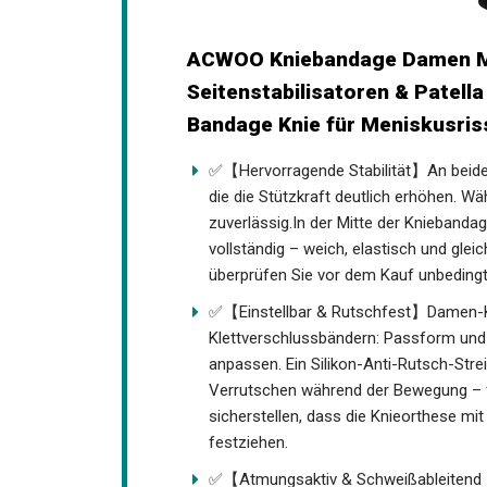
ACWOO Kniebandage Damen Män
Seitenstabilisatoren & Patell
Bandage Knie für Meniskusriss
✅【Hervorragende Stabilität】An beiden
Metallfedern, die die Stützkraft deutli
sie Ihr Gelenk zuverlässig.In der Mitte 
umschließt die Patella vollständig – w
druckentlastend. Bitte überprüfen Sie 
Tragefotos.
✅【Einstellbar & Rutschfest】Damen-Kn
Klettverschlussbändern: Passform und
anpassen. Ein Silikon-Anti-Rutsch-Str
Verrutschen während der Bewegung – fü
sicherstellen, dass die Knieorthese mit