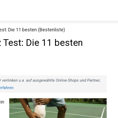
t: Die 11 besten (Bestenliste)
Decathlon Sale
Test: Die 11 besten
aue dir jetzt die meistverkauften Produkte im Sale bei Decathlon
Jetzt anschauen
r verlinken u.a. auf ausgewählte Online-Shops und Partner,
erfahren
.