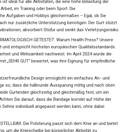
st ideal für alle Aktivitäten, die eine hohe Belastung der
 Arbeit, im Training oder beim Sport. Die
iche Aufgaben und Hobbys gleichermaßen – Egal, ob Sie
ach nur zusätzliche Unterstützung benötigen. Der Gurt
 Muskelvibrationen, absorbiert Stöße und senkt das
ERMATOLOGISCH GETESTET: Warum Health Press? Unsere
ert und entspricht höchsten europäischen Qualitätsstandards.
herheit und Wirksamkeit nachweist. Im April 2024 wurde die
it „SEHR GUT“ bewertet, was ihre Eignung für empfindliche
zerfreundliche Design ermöglicht ein einfaches An- und
age so, dass die halbrunde Aussparung mittig und nach oben
eide Gurtenden gleichzeitig und gleichmäßig fest, um ein
chten Sie darauf, dass die Bandage korrekt auf Höhe der
ie Sehne individuell angepasst werden kann, ohne dabei
LLBAR: Die Polsterung passt sich dem Knie an und