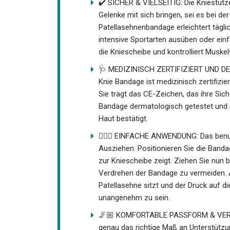
✔️ SICHER & VIELSEITIG: Die Kniestütze i
Gelenke mit sich bringen, sei es bei der
Patellasehnenbandage erleichtert tägl
intensive Sportarten ausüben oder einf
stützt die Kniescheibe und kontrolliert
Verletzungsrisiko.
🩺 MEDIZINISCH ZERTIFIZIERT UND D
Knie Bandage ist medizinisch zertifizi
Sie trägt das CE-Zeichen, das ihre Sic
Bandage dermatologisch getestet und m
Haut bestätigt.
🙋🏼‍♀️ EINFACHE ANWENDUNG: Das benut
Ausziehen. Positionieren Sie die Band
zur Kniescheibe zeigt. Ziehen Sie nun b
Verdrehen der Bandage zu vermeiden. A
Patellasehne sitzt und der Druck auf d
unangenehm zu sein.
🦵🏼 KOMFORTABLE PASSFORM & VERSTE