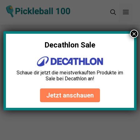
Zum
Men
Inhalt
springen
×
Startseite
»
Blog
»
Pickleball
Ballgeschwindigkeitsmesser Test: Die 5 besten
Decathlon Sale
(Bestenliste)
Schaue dir jetzt die meistverkauften Produkte im
Sale bei Decathlon an!
Jetzt anschauen