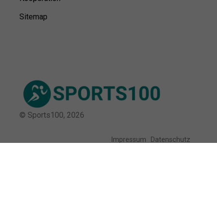
Sitemap
© Sports100,
2026
Impressum
Datenschutz
Unsere Redaktion wird durch Leser unterstützt. Wir verlinken
u.a. auf ausgewählte Online-Shops und Partner,
von denen wir ggf. eine Vergütung erhalten.
Mehr erfahren.
Adresse
Haderslebener Str. 9, 12163 Berlin,