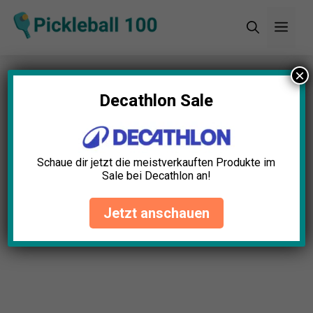
Zum
Men
Inhalt
springen
×
Startseite
»
Blog
»
Pickleball News Oktober 2024
(Pickleball100)
Decathlon Sale
Schaue dir jetzt die meistverkauften Produkte im
Sale bei Decathlon an!
Jetzt anschauen