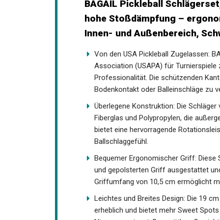
BAGAIL Pickleball Schlägerset, 
hohe Stoßdämpfung – ergonomi
Innen- und Außenbereich, Sc
Von den USA Pickleball Zugelassen: BA
Association (USAPA) für Turnierspiele
Professionalität. Die schützenden Ka
Bodenkontakt oder Balleinschläge zu v
verlängern.
Überlegene Konstruktion: Die Schläger
Fiberglas und Polypropylen, die außerge
Fiberglasoberfläche bietet eine hervorr
optimales Ballschlaggefühl.
Bequemer Ergonomischer Griff: Diese S
schweißabsorbierenden und gepolstert
Komfort und Griff. Der Griffumfang 
und Bewegungsfreiheit.