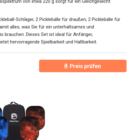
verbreiterte Oberfläche vergrößert die Ballkontaktfläche
für den perfekten Schlag. Diese Schläger sind für Spieler
ewichtsspektrum von etwa 220 g sorgt für ein Gleichgewicht
kleball-Schläger, 2 Picklebälle für draußen, 2 Picklebälle für
amit alles, was Sie für ein unterhaltsames und
is brauchen. Dieses Set ist ideal für Anfänger,
ietet hervorragende Spielbarkeit und Haltbarkeit.
Preis prüfen