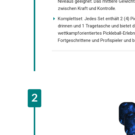
Leichtes und Breites Design: Die 19 cm 
erheblich und bietet mehr Sweet Spots 
aller Niveaus geeignet. Das mittlere G
zwischen Kraft und Kontrolle.
Komplettset: Jedes Set enthält 2 (4) Pic
drinnen und 1 Tragetasche und bietet d
wettkampforientiertes Pickleball-Erlebn
Fortgeschrittene und Profispieler und b