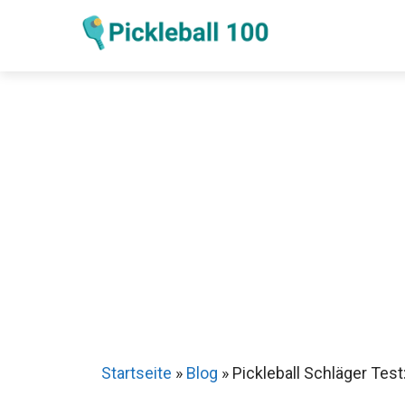
Zum
Inhalt
springen
Sch
Startseite
»
Blog
»
Pickleball Schläger Test