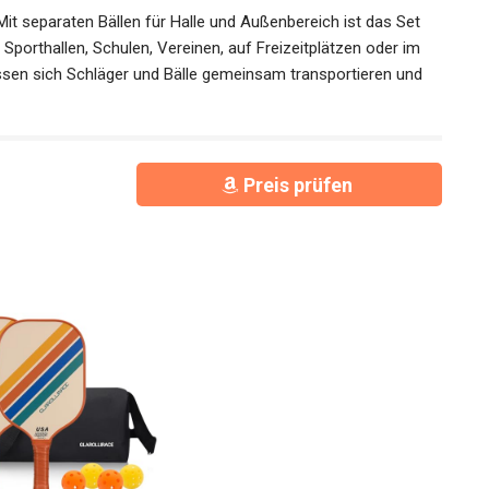
er weich umwickelte Griff liegt angenehm in der Hand
ährend längerer Spielrunden. Die stoßdämpfende
stung auf Hand und Handgelenk und erleichtert kontrollierte
separaten Bällen für Halle und Außenbereich ist das Set
n Sporthallen, Schulen, Vereinen, auf Freizeitplätzen oder im
assen sich Schläger und Bälle gemeinsam transportieren und
Preis prüfen