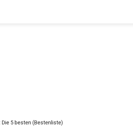
Decathlon Sale
aue dir jetzt die meistverkauften Produkte im Sale bei Decathlon
Jetzt anschauen
: Die 5 besten (Bestenliste)