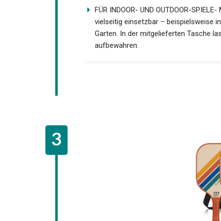
KOMFORTABLER RUTSCHFESTER GRIFF- D
und unterstützt einen sicheren Halt w
Konstruktion reduziert die direkte Bela
Schläge.
FÜR INDOOR- UND OUTDOOR-SPIELE- Mit 
vielseitig einsetzbar – beispielsweise i
Garten. In der mitgelieferten Tasche l
aufbewahren.