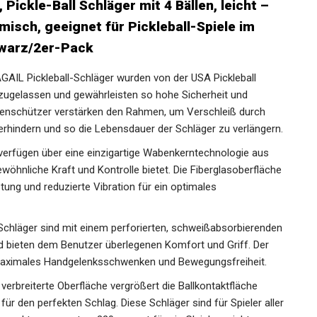
Pickle-Ball Schläger mit 4 Bällen, leicht –
sch, geeignet für Pickleball-Spiele im
hwarz/2er-Pack
GAIL Pickleball-Schläger wurden von der USA Pickleball
 zugelassen und gewährleisten so hohe Sicherheit und
ntenschützer verstärken den Rahmen, um Verschleiß durch
erhindern und so die Lebensdauer der Schläger zu
 verfügen über eine einzigartige Wabenkerntechnologie aus
wöhnliche Kraft und Kontrolle bietet. Die
agende Rotationsleistung und reduzierte Vibration für ein
chläger sind mit einem perforierten,
en Griff ausgestattet und bieten dem Benutzer überlegenen
von 10,5 cm ermöglicht maximales Handgelenksschwenken