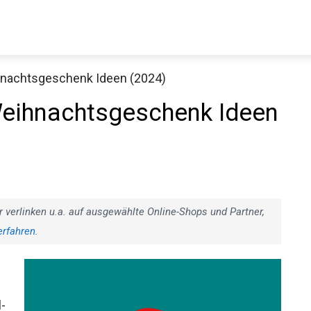
ihnachtsgeschenk Ideen (2024)
Decathlon Sale
 Weihnachtsgeschenk Ideen
aue dir jetzt die meistverkauften Produkte im Sale bei Decathlon
Jetzt anschauen
r verlinken u.a. auf ausgewählte Online-Shops und Partner,
erfahren
.
l-