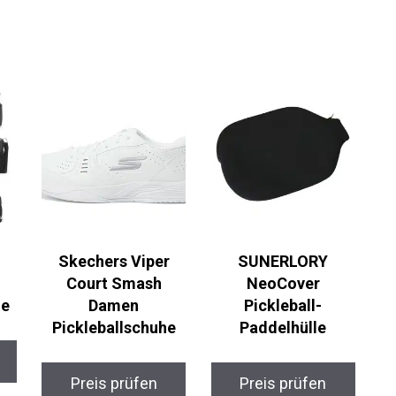
Skechers Viper
SUNERLORY
Court Smash
NeoCover
he
Damen
Pickleball-
Pickleballschuhe
Paddelhülle
Preis prüfen
Preis prüfen