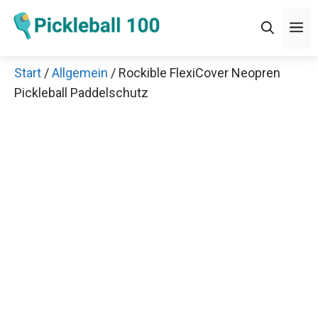
Zum
M
Inhalt
springen
Start
/
Allgemein
/ Rockible FlexiCover Neopren
Pickleball Paddelschutz